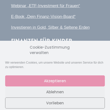
Webinar „ETF-Investment für Frauen“
E-Book „Dein Finanz-Vision-Board“
Investieren in Gold, Silber & Seltene Erden
Finanzen für Kinder
Cookie-Zustimmung
Webinar „So machst du dein Kind zum
verwalten
Millionär“
Wir verwenden Cookies, um unsere Website und unseren Service für dich
zu optimieren.
Zum Kinderbuch über Finanzen
Akzeptieren
Ablehnen
Impressum
|
Datenschutzerklärung
|
AGB
Vorlieben