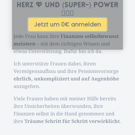
Frau
Herz 💖 und (Super-) Power
🦸🏻‍♀️
Masterclass für Frauen in
Österreich
Jede Frau kann ihre
Finanzen selbstbewusst
Wie du jetzt gegensteuerst – bevor es
meistern
– mit dem richtigen Wissen und
zu spät ist
etwas Unterstützung. Dafür bin ich da.
Ich unterstütze Frauen dabei, ihren
Vermögensaufbau und ihre Pensionsvorsorge
Jetzt um 0€ anmelden
ehrlich, unkompliziert und auf Augenhöhe
anzugehen.
Viele Frauen haben mit meiner Hilfe bereits
ihre Unsicherheiten überwunden, ihre
Finanzen selbst in die Hand genommen und
ihre
Träume Schritt für Schritt verwirklicht
.